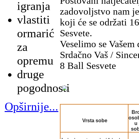
Poštovani natjecatelji
igranja
zadovoljstvo nam je
vlastiti
koji će se održati 1
ormarić
Sesvete.
Veselimo se Vašem 
za
Srdačno Vaš / Since
opremu
8 Ball Sesvete
druge
pogodnosti
Opširnije...
Bro
oso
Vrsta sobe
u
sob