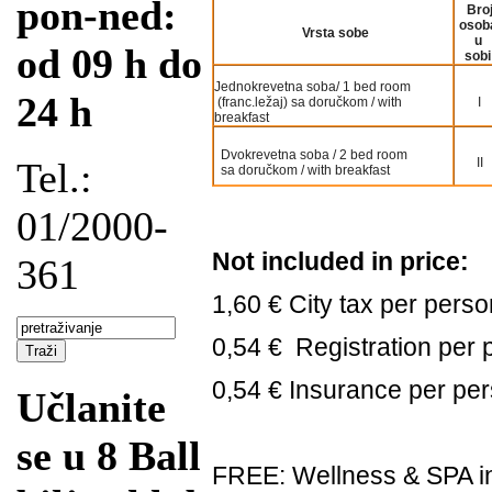
pon-ned:
Bro
osob
Vrsta sobe
u
od 09 h do
sobi
Jednokrevetna soba/ 1 bed room
24 h
(franc.ležaj) sa doručkom / with
I
breakfast
Dvokrevetna soba / 2 bed room
II
Tel.:
sa doručkom / with breakfast
01/2000-
Not included in price:
361
1,60 € City tax per perso
0,54 € Registration per
0,54 € Insurance per per
Učlanite
se u 8 Ball
FREE: Wellness & SPA in