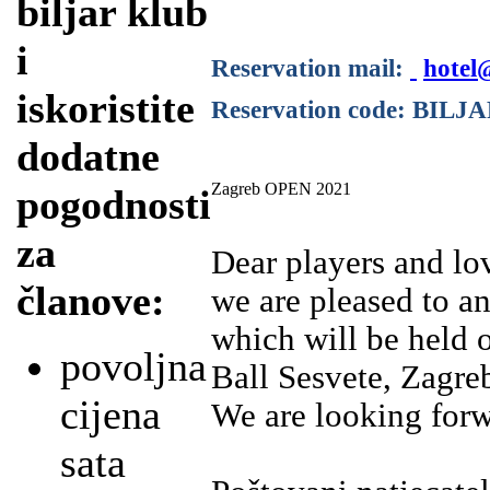
biljar klub
i
Reservation mail:
hotel
iskoristite
Reservation code: BILJ
dodatne
Zagreb OPEN 2021
pogodnosti
za
Dear players and lov
članove:
we are pleased to 
which will be held 
povoljna
Ball Sesvete, Zagreb
cijena
We are looking forwa
sata