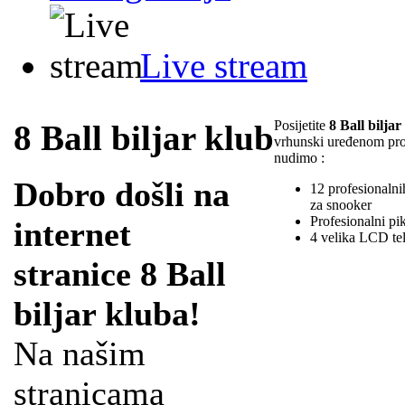
Live stream
Posijetite
8 Ball biljar
8 Ball biljar klub
vrhunski uređenom pr
nudimo :
Dobro došli na
12 profesionalnih
za snooker
Profesionalni pi
internet
4 velika LCD te
stranice 8 Ball
biljar kluba!
Na našim
stranicama