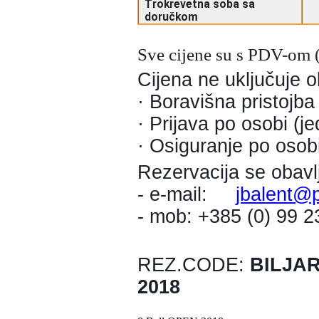
Trokrevetna soba sa
doručkom
Sve cijene su s PDV-om 
Cijena ne uključuje 
· Boravišna pristojba
· Prijava po osobi (j
· Osiguranje po osobi
Rezervacija se obavl
- e-mail:
jbalent@p
- mob: +385 (0) 99 
REZ.CODE:
BILJAR
2018