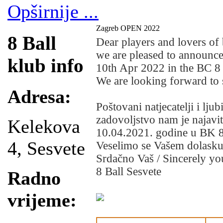
Opširnije ...
Zagreb OPEN 2022
8 Ball
Dear players and lovers of b
we are pleased to announc
klub info
10th Apr 2022 in the BC 8 
We are looking forward to 
Adresa:
Poštovani natjecatelji i ljubit
zadovoljstvo nam je najavit
Kelekova
10.04.2021. godine u BK 8
4, Sesvete
Veselimo se Vašem dolask
Srdačno Vaš / Sincerely yo
8 Ball Sesvete
Radno
vrijeme: