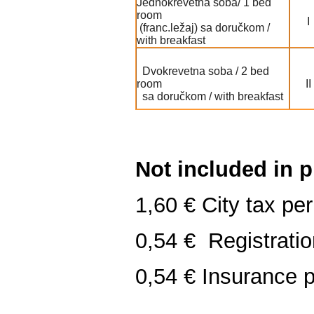
Jednokrevetna soba/ 1 bed
room
I
(franc.ležaj) sa doručkom /
with breakfast
Dvokrevetna soba / 2 bed
room
II
sa doručkom / with breakfast
Not included in p
1,60 € City tax pe
0,54 € Registrati
0,54 € Insurance p