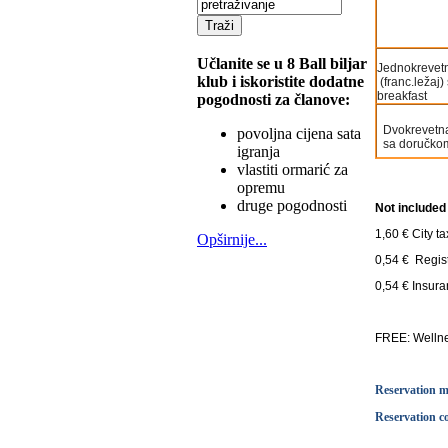
Učlanite se u 8 Ball biljar
Jednokrevet
klub i iskoristite dodatne
(franc.ležaj)
breakfast
pogodnosti za članove:
Dvokrevetna
povoljna cijena sata
sa doručkom 
igranja
vlastiti ormarić za
opremu
druge pogodnosti
Not included 
1,60 € City t
Opširnije...
0,54 € Regis
0,54 € Insura
FREE: Wellne
Reservation m
Reservation 