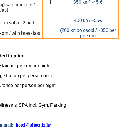
I
350 kn / ~45 €
žaj) sa doručkom /
fast
400 kn / ~55€
na soba / 2 bed
II
(200 kn po osobi / ~35€ per
om / with breakfast
person)
ded in price:
y tax per person per night
gistration per person once
urance per person per night
lness & SPA incl. Gym, Parking
n mail:
hotel@phoenix.hr