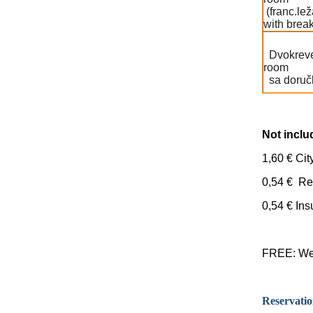
(franc.le
with break
Dvokrevet
room
sa doručk
Not inclu
1,60 € Cit
0,54 € Re
0,54 € Ins
FREE: Wel
Reservatio