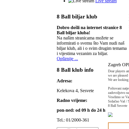
Live stream
8 Ball biljar klub
Dobro došli na internet stranice 8
Ball biljar kluba!
Na našim stranicama možete se
informirati o svemu što Vam nudi naš
biljar klub, ali i o svim drugim temama
i vijestima vezanim za biljar.
Opširnije ...
Zagreb OP
8 Ball klub info
Dear players and
we are pleased
We are looking 
Adresa:
Poštovani natjeca
Kelekova 4, Sesvete
zadovoljstvo na
Veselimo se V
Radno vrijeme:
Srdačno Vaš / 
8 Ball Sesvete
pon-ned: od 09 h do 24 h
Tel.: 01/2000-361