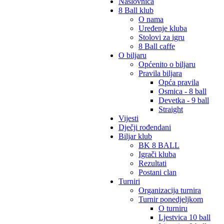
Naslovnica
8 Ball klub
O nama
Uređenje kluba
Stolovi za igru
8 Ball caffe
O biljaru
Općenito o biljaru
Pravila biljara
Opća pravila
Osmica - 8 ball
Devetka - 9 ball
Straight
Vijesti
Dječji rođendani
Biljar klub
BK 8 BALL
Igrači kluba
Rezultati
Postani clan
Turniri
Organizacija turnira
Turnir ponedjeljkom
O turniru
Ljestvica 10 ball