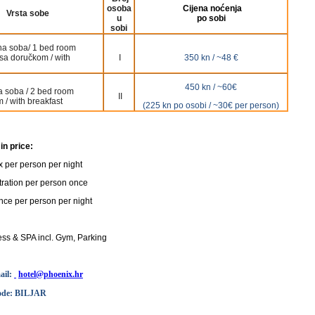
osoba
Cijena noćenja
Vrsta sobe
u
po sobi
sobi
na soba/ 1 bed room
 sa doručkom / with
I
350 kn / ~48 €
450 kn / ~60€
 soba / 2 bed room
II
/ with breakfast
(225 kn po osobi / ~30€ per person)
in price:
ax per person per night
tration per person once
nce per person per night
ss & SPA incl. Gym, Parking
ail:
hotel@phoenix.hr
code: BILJAR