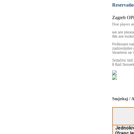
Reservati
Zagreb OP
Dear players and
we are please
We are lookin
Poštovani natje
zadovoljstvo 
Veselimo se 
Srdačno Vaš /
8 Ball Sesvet
Smještaj /
Jednokr
(franc.l