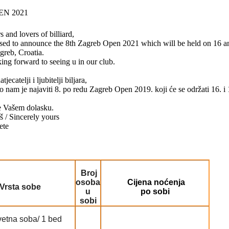
EN 2021
 and lovers of billiard,
ased to announce the 8th Zagreb Open 2021 which will be held on 16 a
greb, Croatia.
ing forward to seeing u in our club.
jecatelji i ljubitelji biljara,
o nam je najaviti 8. po redu Zagreb Open 2019. koji će se održati 16. 
e Vašem dolasku.
 / Sincerely yours
ete
Broj
osoba
Cijena noćenja
Vrsta sobe
u
po sobi
sobi
etna soba/ 1 bed