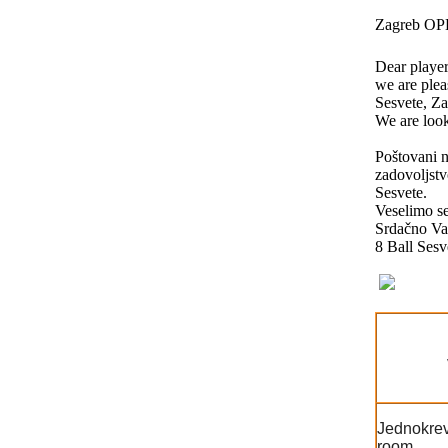
Zagreb OP
Dear players
we are ple
Sesvete, Za
We are look
Poštovani nat
zadovoljstv
Sesvete.
Veselimo s
Srdačno Vaš
8 Ball Sesv
Jednokrev
room