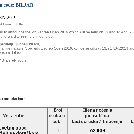
on code: BILJAR
EN 2019
 lovers of billiard,
d to announce the 7th Zagreb Open 2019 which will be held on 13 and 14 April 201
g forward to seeing u in our club.
catelji i ljubitelji biljara,
nam je najaviti 7. po redu Zagreb Open 2019. koji će se održati 13. i 14.04.2019. g
Vašem dolasku.
 Sincerely yours
e
 Accomodation:
Broj
Cijena noćenja
Vrsta sobe
osoba u
po osobi na
sobi
bazi doručka / 1 noćenje
b
evetna soba
I
62,00 €
ežaj) sa doručkom