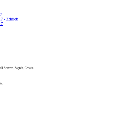
17
7 - Ždrijeb
17
ll Sesvete, Zagreb, Croatia.
te.