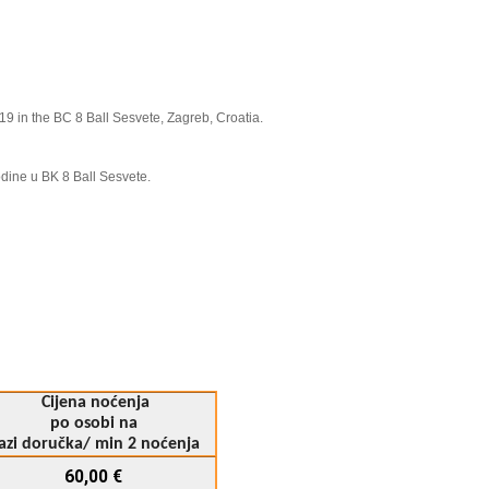
9 in the BC 8 Ball Sesvete, Zagreb, Croatia.
odine u BK 8 Ball S
esvete.
Cijena noćenja
po osobi na
azi doručka/ min 2 noćenja
60,00 €