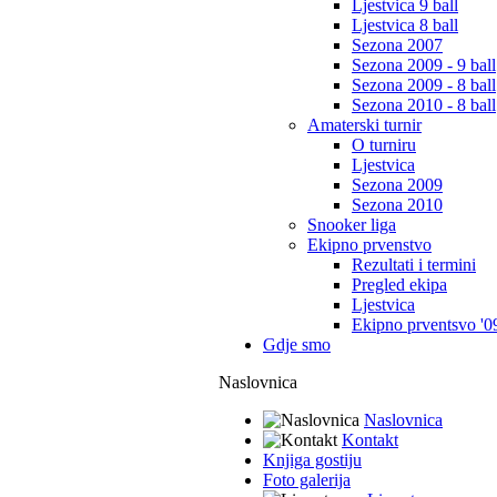
Ljestvica 9 ball
Ljestvica 8 ball
Sezona 2007
Sezona 2009 - 9 ball
Sezona 2009 - 8 ball
Sezona 2010 - 8 ball
Amaterski turnir
O turniru
Ljestvica
Sezona 2009
Sezona 2010
Snooker liga
Ekipno prvenstvo
Rezultati i termini
Pregled ekipa
Ljestvica
Ekipno prventsvo '0
Gdje smo
Naslovnica
Naslovnica
Kontakt
Knjiga gostiju
Foto galerija